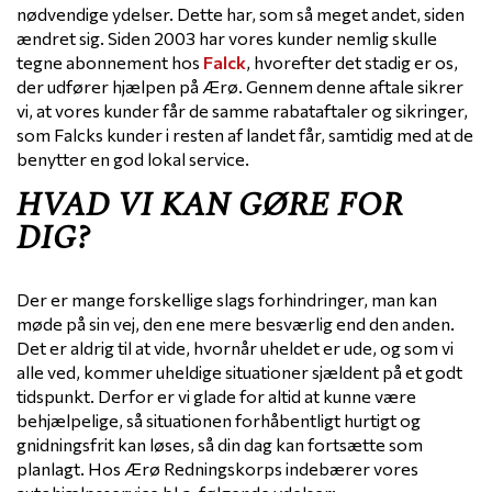
nødvendige ydelser. Dette har, som så meget andet, siden
ændret sig. Siden 2003 har vores kunder nemlig skulle
tegne abonnement hos
Falck
, hvorefter det stadig er os,
der udfører hjælpen på Ærø. Gennem denne aftale sikrer
vi, at vores kunder får de samme rabataftaler og sikringer,
som Falcks kunder i resten af landet får, samtidig med at de
benytter en god lokal service.
HVAD VI KAN GØRE FOR
DIG?
Der er mange forskellige slags forhindringer, man kan
møde på sin vej, den ene mere besværlig end den anden.
Det er aldrig til at vide, hvornår uheldet er ude, og som vi
alle ved, kommer uheldige situationer sjældent på et godt
tidspunkt. Derfor er vi glade for altid at kunne være
behjælpelige, så situationen forhåbentligt hurtigt og
gnidningsfrit kan løses, så din dag kan fortsætte som
planlagt. Hos Ærø Redningskorps indebærer vores