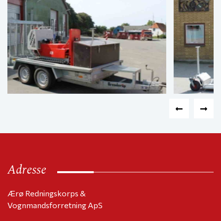
Adresse
Ærø Redningskorps &
Vognmandsforretning ApS