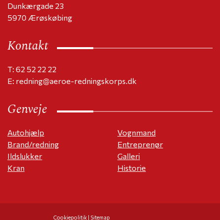
Dunkærgade 23
5970 Ærøskøbing
Kontakt
T: 62 52 22 22
E: redning@aeroe-redningskorps.dk
Genveje
Autohjælp
Vognmand
Brand/redning
Entreprenør
Ildslukker
Galleri
Kran
Historie
Cookiepolitik
|
Sitemap