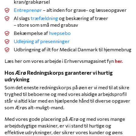
kran/grabkørsel
Entreprenør
– alt inden for grave- og læsseopgaver
Al slags
træfældning
og beskæring af træer
– store som små med grabsav
Bekæmpelse af
hvepsebo
Udlejning af presenninger
Udbringning af ilt for Medical Danmark til hjemmebrug
Læs her om vores arbejde i Erhvervsmagasinet fyn
her.
Hos Ærø Redningskorps garanterer vi hurtig
udrykning
Som det eneste redningskorps på øen er vi med til at sikre
tryghed til beboerne og med vores alsidige arbejdsprofil
står vi altid klar med en hjælpende hånd til diverse opgaver
som Ærøs alt-muligt-mand.
Med vores gode placering på Ærø og med vores mange
arbejdsdygtige maskiner, er vi i stand til hurtige og
effektive udrykninger, der sikrer vores kunder og øens