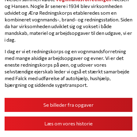
og Hansen. Nogle år senere i 1934 blev virksomheden
udvidet og Ærø Redningskorps etableredes som en
kombineret vognmands-, brand- og redningsstation. Siden
da har virksomheden udviklet sig og vokset i både
mandskab, materiel og arbejdsopgaver til den udgave, vi er
i dag.
I dag er vi et redningskorps og en vognmandsforretning
med mange alsidige arbejdsopgaver og evner. Vi er det
eneste redningskorps på øen, og udover vores
selvstændige ejerskab leder vi også et stærkt samarbejde
med Falck med udførelse af autohjælp, hushjælp,
bjærgning og siddende sygetransport.
Se billeder fra opgaver
Læs om vores historie