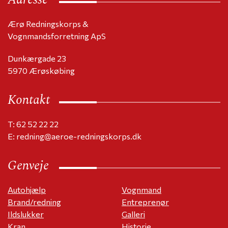
Ærø Redningskorps &
Vognmandsforretning ApS
Dunkærgade 23
5970 Ærøskøbing
Kontakt
T: 62 52 22 22
E: redning@aeroe-redningskorps.dk
Genveje
Autohjælp
Vognmand
Brand/redning
Entreprenør
Ildslukker
Galleri
Kran
Historie