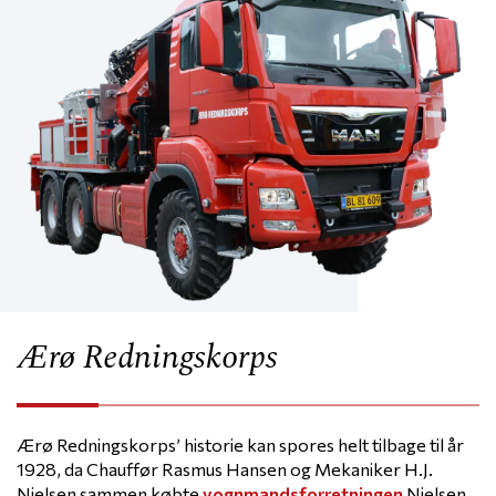
Ærø Redningskorps
Ærø Redningskorps’ historie kan spores helt tilbage til år
1928, da Chauffør Rasmus Hansen og Mekaniker H.J.
Nielsen sammen købte
vognmandsforretningen
Nielsen